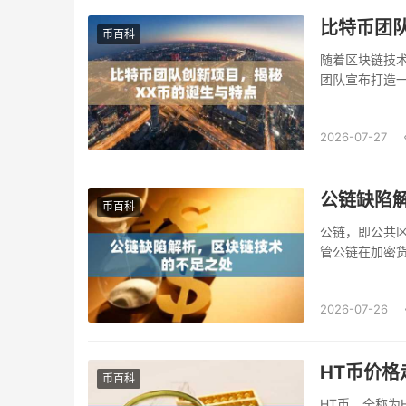
比特币团
币百科
随着区块链技
团队宣布打造一
“XX币”的诞生
2026-07-27
公链缺陷
币百科
公链，即公共
管公链在加密
以下将从虚拟货
2026-07-26
HT币价
币百科
HT币，全称为H