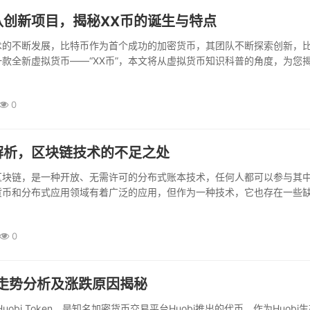
队创新项目，揭秘XX币的诞生与特点
术的不断发展，比特币作为首个成功的加密货币，其团队不断探索创新，
款全新虚拟货币——“XX币”，本文将从虚拟货币知识科普的角度，为您
背景、特点及相关知识。...
0
解析，区块链技术的不足之处
区块链，是一种开放、无需许可的分布式账本技术，任何人都可以参与其
货币和分布式应用领域有着广泛的应用，但作为一种技术，它也存在一些
币知识科普的角度，对公链的缺点进行解析...
0
格走势分析及涨跌原因揭秘
uobi Token，是知名加密货币交易平台Huobi推出的代币，作为Huobi