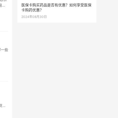
医保卡购买药品是否有优惠？如何享受医保
易对
卡购药优惠？
2024年08月30日
解一些
，
货币