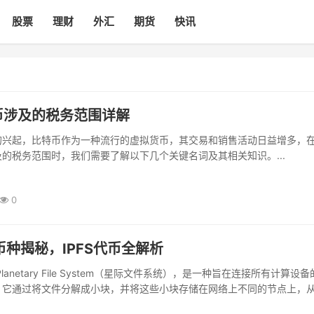
股票
理财
外汇
期货
快讯
币涉及的税务范围详解
的兴起，比特币作为一种流行的虚拟货币，其交易和销售活动日益增多，
的税务范围时，我们需要了解以下几个关键名词及其相关知识。...
0
出币种揭秘，IPFS代币全解析
erPlanetary File System（星际文件系统），是一种旨在连接所有计算设
，它通过将文件分解成小块，并将这些小块存储在网络上不同的节点上，
存储和传输，在这个过程中，IPFS产生了一种...