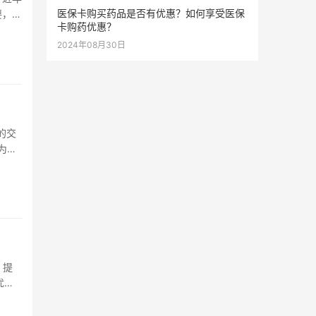
医保卡购买药品是否有优惠？如何享受医保
要，我
卡购药优惠？
2024年08月30日
的交
，为用
，提
优质