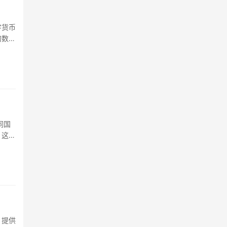
字货币
的数字
同国
，这里
，提供