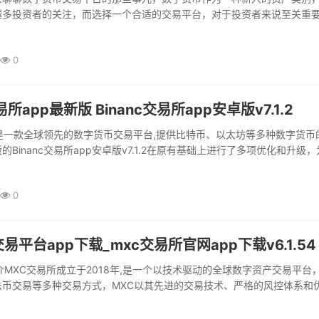
越多投资者的关注，而选择一个合适的交易平台，对于投资者来说至关重
下易交易所（极速版本V6.4.34）这个平...
0
交易所app最新版 Binanc交易所app安卓版v7.1.2
易所是一款全球领先的数字货币交易平台,提供比特币、以太坊等多种数字货币
Binanc交易所app安卓版v7.1.2在原有基础上进行了多项优化和升级
、安全、高效的交易体验，用户界...
0
易平台app下载_mxc交易所官网app下载v6.1.54
介MXC交易所成立于2018年,是一个以技术驱动的全球数字资产交易平台
法币交易等多种交易方式，MXC以其先进的交易技术、严格的风控体系和
速在全球范围内获得了用户的认可和信任...