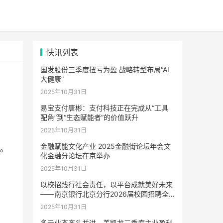
快讯列表
国发股份三季度扭亏为盈 战略转型布局“AI
大健康”
2025年10月31日
易宝支付唐彬：支付科技正在完成从“工具
配角”到“生态赋能者”的价值跃升
2025年10月31日
*
金融赋能文化产业 2025金融街论坛年会文
竟。
化金融分论坛在京举办
2025年10月31日
以校招践行社会责任，以平台成就美好未来
——南京银行北京分行2026届校园招聘全
面启动
2025年10月31日
多元业态齐头并进，美凯龙三季度主业盈利