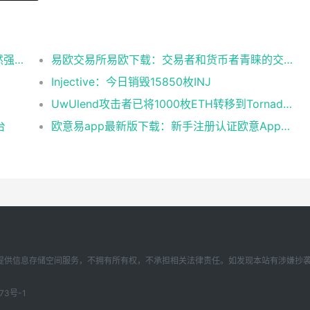
Glassnode：比特币投资者整体盈利能力仍然强劲，更大的波动即将到来
易欧交易所易欧下载：交易者和货币者青睐的交易平台
Injective：今日销毁15850枚INJ
UwUlend攻击者已将1000枚ETH转移到Tornado Cash
台
欧意易app最新版下载：新手注册认证欧意App下载操作教程
存储空间服务，不拥有所有权，不承担相关法律责任。如发现本站有涉嫌抄袭侵权/违法违规的
73号-1