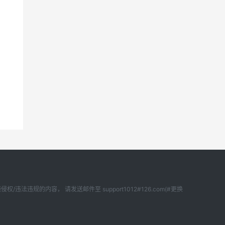
内容， 请发送邮件至 support1012#126.com(#更换