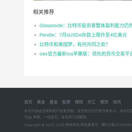
相关推荐
Pendle：7月sUSDe存款上限升至4亿美元
比特币和美国梦，有何共同之处？
oex官方最新ios苹果版：领先的货币交易平
首页
黄金
基金
股票
理财
外汇
期货
快讯
本文内容由互联网用户自发贡献，该文观点仅代表作者本人。本站仅提供信息
为@) 举报，一经查实，本站将立刻删除。
Copyright © 2002-
2026
格林财经
网站备案号：
蜀ICP备20240961