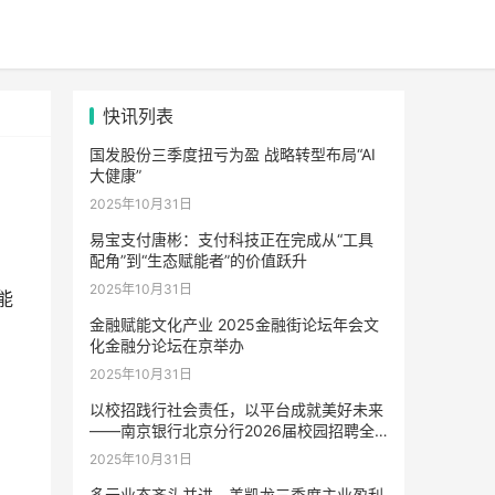
快讯列表
国发股份三季度扭亏为盈 战略转型布局“AI
大健康”
2025年10月31日
易宝支付唐彬：支付科技正在完成从“工具
配角”到“生态赋能者”的价值跃升
2025年10月31日
能
金融赋能文化产业 2025金融街论坛年会文
化金融分论坛在京举办
2025年10月31日
以校招践行社会责任，以平台成就美好未来
——南京银行北京分行2026届校园招聘全
面启动
2025年10月31日
多元业态齐头并进，美凯龙三季度主业盈利