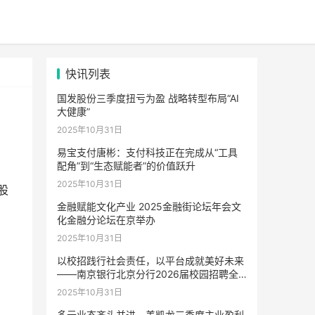
快讯列表
国发股份三季度扭亏为盈 战略转型布局“AI
大健康”
2025年10月31日
易宝支付唐彬：支付科技正在完成从“工具
配角”到“生态赋能者”的价值跃升
2025年10月31日
股
金融赋能文化产业 2025金融街论坛年会文
化金融分论坛在京举办
2025年10月31日
以校招践行社会责任，以平台成就美好未来
——南京银行北京分行2026届校园招聘全
面启动
2025年10月31日
多元业态齐头并进，美凯龙三季度主业盈利