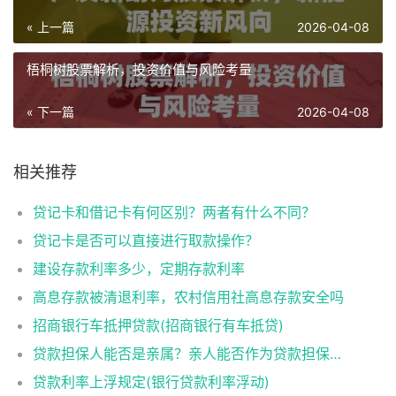
« 上一篇
2026-04-08
梧桐树股票解析，投资价值与风险考量
« 下一篇
2026-04-08
相关推荐
贷记卡和借记卡有何区别？两者有什么不同？
贷记卡是否可以直接进行取款操作？
建设存款利率多少，定期存款利率
高息存款被清退利率，农村信用社高息存款安全吗
招商银行车抵押贷款(招商银行有车抵贷)
贷款担保人能否是亲属？亲人能否作为贷款担保人？
贷款利率上浮规定(银行贷款利率浮动)