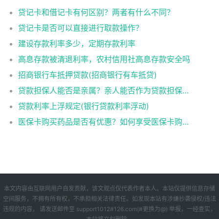
贷记卡和借记卡有何区别？两者有什么不同？
贷记卡是否可以直接进行取款操作？
建设存款利率多少，定期存款利率
高息存款被清退利率，农村信用社高息存款安全吗
招商银行车抵押贷款(招商银行有车抵贷)
贷款担保人能否是亲属？亲人能否作为贷款担保人？
贷款利率上浮规定(银行贷款利率浮动)
医保卡购买药品是否有优惠？如何享受医保卡购药优惠？
本文内容由互联网用户自发贡献，该文观点仅代表作者本人。本站仅提供信息存储
空间服务，不拥有所有权，不承担相关法律责任。如发现本站有涉嫌抄袭侵权/违法
违规的内容， 请发送邮件至 support1012#126.com(#更换为@) 举报，一经查实，