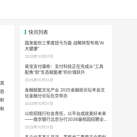
快讯列表
国发股份三季度扭亏为盈 战略转型布局“AI
大健康”
2025年10月31日
易宝支付唐彬：支付科技正在完成从“工具
配角”到“生态赋能者”的价值跃升
2025年10月31日
。其
金融赋能文化产业 2025金融街论坛年会文
场恐
化金融分论坛在京举办
、积
2025年10月31日
性和
以校招践行社会责任，以平台成就美好未来
——南京银行北京分行2026届校园招聘全
面启动
2025年10月31日
多元业态齐头并进，美凯龙三季度主业盈利