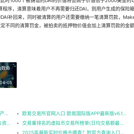
此时1000个被铸造的DAI的价值将会高于价值低于2000美金的
清算程序，清算意味着用户不再需要归还DAI，则用户生成的保险
的DAI补回来，同时被清算的用户还需要缴纳一笔清算罚款，Make
设定不同的清算罚金，被拍卖的抵押物价值会加上清算罚款的金
21函数命
04-05
OK交易所APP极速版:闪电交易速度的数字资产平台​
欧易交易所官网入口 欧易国际版APP最新版v6.144.0下载与使用指南
欧易交易所安全设置怎么做？官网账户保护与资产防盗完整教程
交易量排名的虚拟币交易所榜单(日均交易额最高的10家平台)
2025年最新实时价格去哪查？附官方查询入口与走势图！​