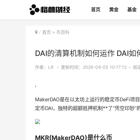
首页
黄金
基金
首页
>
币百科
DAI的清算机制如何运作 DAI
作者：LR
•
更新时间：2026-04-05 10:17:12
•
阅读
,
MakerDAO是在以太坊上运行的稳定币DeF
定币DAI，独特的超额抵押机制**了“凭空印钞
MKR(MakerDAO)是什么币