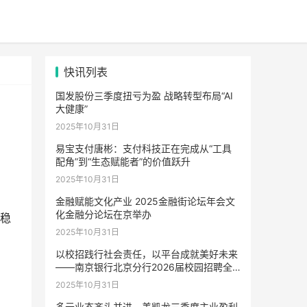
快讯列表
国发股份三季度扭亏为盈 战略转型布局“AI
大健康”
2025年10月31日
易宝支付唐彬：支付科技正在完成从“工具
配角”到“生态赋能者”的价值跃升
2025年10月31日
金融赋能文化产业 2025金融街论坛年会文
化金融分论坛在京举办
化稳
2025年10月31日
。
以校招践行社会责任，以平台成就美好未来
——南京银行北京分行2026届校园招聘全
面启动
2025年10月31日
多元业态齐头并进，美凯龙三季度主业盈利