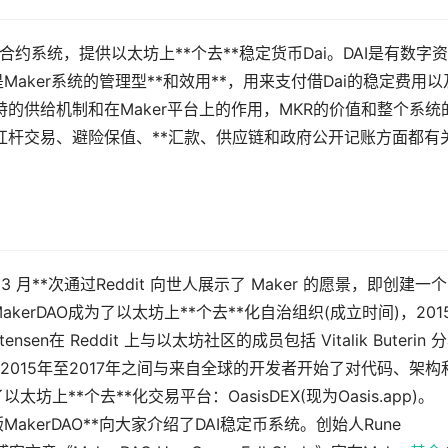
能合约系统，提供以太坊上**个去**稳定货币Dai。DAI是有数字
Maker系统的管理型**和效用**，用来支付借Dai的稳定费用以
特的供给机制和在Maker平台上的作用，MKR的价值和整个系统
*、杠杆交易、避险保值、**汇款、供应链和政府公开记账方面都有
13 年 3 月**次通过Reddit 向世人展示了 Maker 的愿景，即创建一
erDAO成为了以太坊上**个去**化自治组织(成立时间)，201
nsen在 Reddit 上与以太坊社区的成员包括 Vitalik Buterin 
015年至2017年之间与来自全球的开发者开始了对代码、架构
太坊上**个去**化交易平台：OasisDEX(现为Oasis.app)。
版MakerDAO**向大家介绍了DAI稳定币系统。创始人Rune