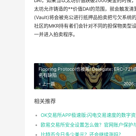
DAI，如果当以太坊价值跌破2000美金的时候，
太坊允许铸造的**价值DAI的范围，就会触发
(Vault)将会被充公进行抵押品拍卖把亏欠系统
社区的MKR持有者们会针对不同的担保物类型
一并进入拍卖程序。
Flooring Protocol也被黑! Delegate: ERC-7
名有缺陷
« 上一篇
2026-
相关推荐
比特币今日多少美元？还会继续涨吗？​