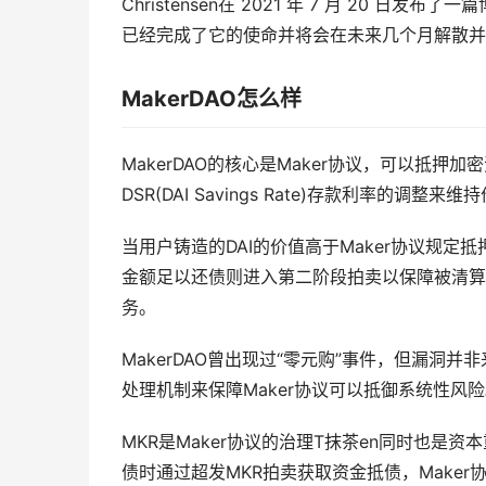
Christensen在 2021 年 7 月 20 日发布了一篇
已经完成了它的使命并将会在未来几个月解散并*
MakerDAO怎么样
MakerDAO的核心是Maker协议，可以抵押
DSR(DAI Savings Rate)存款利率的调整来
当用户铸造的DAI的价值高于Maker协议规
金额足以还债则进入第二阶段拍卖以保障被清算
务。
MakerDAO曾出现过“零元购”事件，但漏洞并
处理机制来保障Maker协议可以抵御系统性风
MKR是Maker协议的治理T抹茶en同时也是资本
债时通过超发MKR拍卖获取资金抵债，Maker