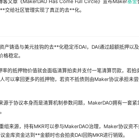
博客文章《MakerDAO Has Come Full Circle》宣布Maker
基金
*交给社区管理实现了真正的去**化。
加密资产铸造与美元挂钩的去**化稳定币DAI，DAI通过超额抵押以及
维持价格稳定。
定抵押率的抵押物价值就会面临清算拍卖并支付一笔清算罚款，若拍
人可以拿回更多的抵押物，若资不抵债则由Maker协议承担未尝
非来源于协议本身而是清算机制参数问题，MakerDAO拥有一套紧
险。
重组来源，持有MKR可以参与MakerDAO治理，Maker协议资不
协议金库资金达到**金额时也会拍卖DAI回购MKR进行销毁。