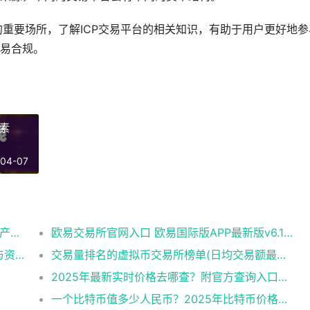
易的重要场所，了解ICP交易平台的相关知识，有助于用户更好地参
易合规。
因素
-04-07
OK交易所APP极速版:闪电交易速度的数字资产平台​
欧易交易所官网入口 欧易国际版APP最新版v6.144.0下载与使用指南
欧易交易所安全设置怎么做？官网账户保护与资产防盗完整教程
交易量排名的虚拟币交易所榜单(日均交易额最高的10家平台)
2025年最新实时价格去哪查？附官方查询入口与走势图！​
一个比特币值多少人民币？2025年比特币价格解析