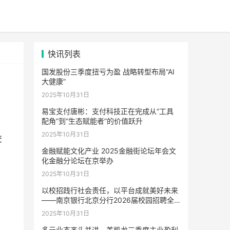
快讯列表
国发股份三季度扭亏为盈 战略转型布局“AI
大健康”
2025年10月31日
易宝支付唐彬：支付科技正在完成从“工具
配角”到“生态赋能者”的价值跃升
2025年10月31日
交
金融赋能文化产业 2025金融街论坛年会文
化金融分论坛在京举办
2025年10月31日
以校招践行社会责任，以平台成就美好未来
——南京银行北京分行2026届校园招聘全
面启动
2025年10月31日
多元业态齐头并进，美凯龙三季度主业盈利