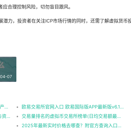
资者应合理控制风险，切勿盲目跟风。
的发展潜力，投资者在关注ICP市场行情的同时，还需了解虚拟货币
-04-07
OK交易所APP极速版:闪电交易速度的数字资产平台​
欧易交易所官网入口 欧易国际版APP最新版v6.144.0下载与使用指南
欧易交易所安全设置怎么做？官网账户保护与资产防盗完整教程
交易量排名的虚拟币交易所榜单(日均交易额最高的10家平台)
2025年最新实时价格去哪查？附官方查询入口与走势图！​