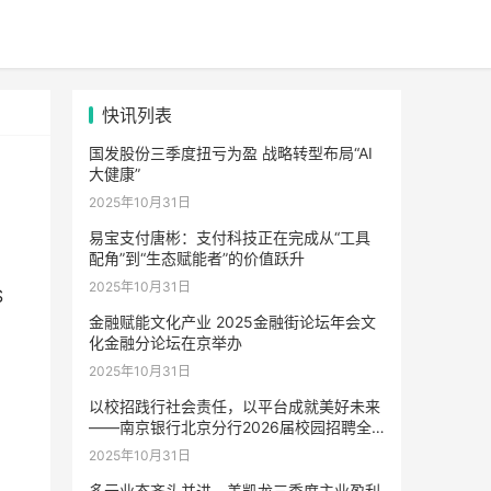
快讯列表
国发股份三季度扭亏为盈 战略转型布局“AI
大健康”
2025年10月31日
易宝支付唐彬：支付科技正在完成从“工具
配角”到“生态赋能者”的价值跃升
2025年10月31日
S
金融赋能文化产业 2025金融街论坛年会文
化金融分论坛在京举办
2025年10月31日
以校招践行社会责任，以平台成就美好未来
——南京银行北京分行2026届校园招聘全
面启动
2025年10月31日
多元业态齐头并进，美凯龙三季度主业盈利