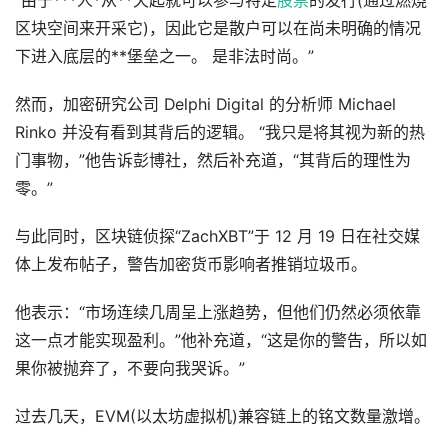
“由于***人*从**天起就可以参与特定
股票
的发行(通过燃烧
区块空间来开采它)，因此它是散户可以在尚未明确的情况
下进入底层的**堡垒之一。 是非法时尚。”
然而，加密研究公司 Delphi Digital 的分析师 Michael
Rinko 并没有看到其背后的逻辑。 “我只是将其视为新的热
门事物，”他告诉彭博社，然后补充道，“其背后的理性为
零。”
与此同时，区块链侦探“ZachXBT”于 12 月 19 日在社交媒
体上发布帖子，警告加密货币影响者推销垃圾币。
他表示：“市场连续几周呈上涨趋势，但他们仍然必须依靠
这一点才能实现盈利。”他补充道，“这是你的警告，所以如
果你被抛弃了，不要向我哭诉。”
过去几天，EVM(以太坊虚拟机)兼容链上的铭文数量激增。