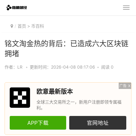
首页
>
币百科
铭文淘金热的背后：已造成六大区块链
拥堵
作者：LR
•
更新时间：2026-04-08 08:17:06
•
阅读 0
广告
X
欧意最新版本
全球三大交易所之一，新用户注册即领专属福
利。
APP下载
官网地址