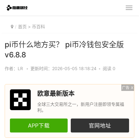
首页
>
币百科
pi币什么地方买？ pi币冷钱包安全版
v6.8.8
作者：LR
•
更新时间：2026-05-05 18:18:24
•
阅读 0
广告
X
欧意最新版本
全球三大交易所之一，新用户注册即领专属福
利。
APP下载
官网地址