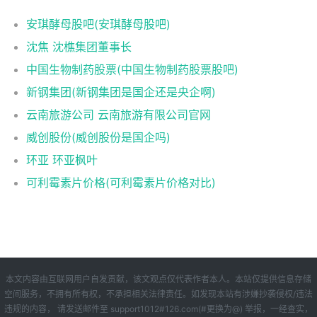
安琪酵母股吧(安琪酵母股吧)
沈焦 沈樵集团董事长
中国生物制药股票(中国生物制药股票股吧)
新钢集团(新钢集团是国企还是央企啊)
云南旅游公司 云南旅游有限公司官网
威创股份(威创股份是国企吗)
环亚 环亚枫叶
可利霉素片价格(可利霉素片价格对比)
本文内容由互联网用户自发贡献，该文观点仅代表作者本人。本站仅提供信息存储
空间服务，不拥有所有权，不承担相关法律责任。如发现本站有涉嫌抄袭侵权/违法
违规的内容， 请发送邮件至 support1012#126.com(#更换为@) 举报，一经查实，