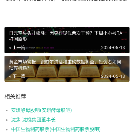
日元空头头寸骤降：因央行疑似两次干预？下周小心被TA
打回原形
« 上一篇
2024-05-13
黄金市场警报：鲍威尔讲话和重磅数据将至，投资者如何
把握机遇？
« 下一篇
2024-05-13
相关推荐
安琪酵母股吧(安琪酵母股吧)
沈焦 沈樵集团董事长
中国生物制药股票(中国生物制药股票股吧)