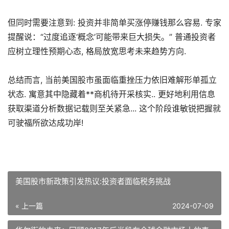
但同时需要注意到: 投资并非简单买涨停赚钱那么容易. 专家
提醒说：“过度追逐‘概念’可能带来巨大损失。” 普通投资者
应树立理性预期心态, 格局放宽思考未来趋势方向.
总结而言, 当前美国股市虽面临重挫压力依旧难解形单孤立
状态. 寓意其中隐藏着**商机待开采核实.. 更好地利用信息
获取渠道分析数据记载则至关紧急... 这个阶段谁敏锐把握就
可驶福所欲达成功岸!
美国股市新政策引发热议:投资者面临税务挑战
« 上一篇
2024-07-09