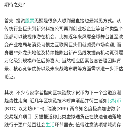
期待之处？
首先, 投资
股票
无疑是很多人想到最直接也最常见方式。从
传统行业巨头到新兴科技公司再到创业板企业等各种类型个
股都可以被视作潜在机会。比如近年来风靡全球舞台甚至改
变产业格局与消费习惯之互联网巨头们就颇受市场欢迎, 而
身居**外龙头地位及持续推陈出新产品线发掘商机动辄引爆
万亿级别规模市值后势喜人; 当然相应因素包含管理团队背
景、核心竞争优势以及未来战略布局等方面需求进一步评估
论证。
其次, 不少专家学者指向区块链数字货币为下一个金融浪潮
趋势性走向. 近几年区块链技术呼声渐起并衍生诸如
比特币
(BTC) 以太坊(ETH), 瑞波(XRP) 两令知名度极高加密数字
交易媒介项目. 另据报道称此类虚拟通货正在快速普遍落地
践行于更广范围社会
生活
环节里去; 值得注意该项领域尚存