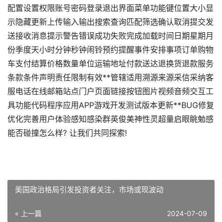
配置设置权限账号密码登录退出界面菜单功能键位置大小显
示隐藏更新上传输入输出搜索查询匹配筛选确认取消提交发
送接收消息提示警告错误成功失败完成加载时间日期星期月
份季度天小时分钟秒钟闹铃预约提醒事件安排事项订单购物
车支付结算价格数量单位运输地址付款送达退换货退款服务
条款条件声明责任限制有效**管辖适用溯源来源采信采纳客
服电话在线邮箱站点门户页面链接按钮图片视频音频交互工
具功能代码程序应用APP游戏开发测试版本更新**BUG修复
优化完善用户体验感知感染群英俊美神性灵超量启眼眺勉感
能否碰撞怎么样? 让我们共同探索!
美国政治格局引发投资者关注，市场或现波动
« 上一篇
2024-07-09