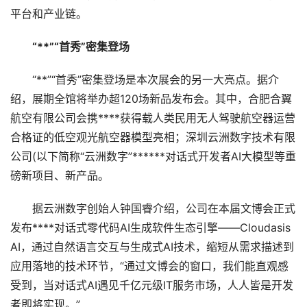
平台和产业链。
“**”“首秀”密集登场
“**”“首秀”密集登场是本次展会的另一大亮点。据介
绍，展期全馆将举办超120场新品发布会。其中，合肥合翼
航空有限公司会携****获得载人类民用无人驾驶航空器运营
合格证的低空观光航空器模型亮相；深圳云洲数字技术有限
公司(以下简称“云洲数字”******对话式开发者AI大模型等重
磅新项目、新产品。
据云洲数字创始人钟国睿介绍，公司在本届文博会正式
发布****对话式零代码AI生成软件生态引擎——Cloudasis
AI，通过自然语言交互与生成式AI技术，缩短从需求描述到
应用落地的技术环节，“通过文博会的窗口，我们能直观感
受到，当对话式AI遇见千亿元级IT服务市场，人人皆是开发
者即将实现。”