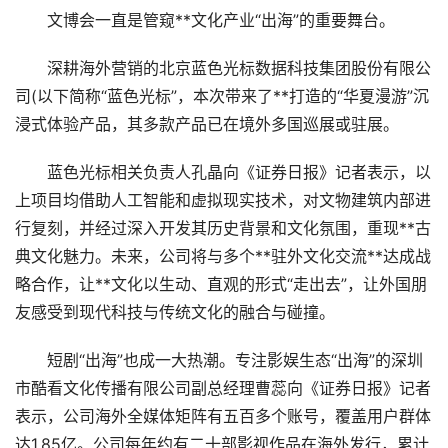
文博会一直是管窥**文化产业“出海”的重要舞台。
深耕海外营销的北京蓝色光标数据科技集团股份有限公
司(以下简称“蓝色光标”，本次带来了**打造的“华夏漫游”沉
浸式体验产品，其多款产品已在境外多国巡展或驻展。
蓝色光标相关负责人孔晶向《证券日报》记者表示，以
上项目均借助人工智能和虚拟现实技术，对文物建筑内部进
行复刻，并经过深入开发其历史背景和文化氛围，重现**古
典文化魅力。未来，公司将与多个**驻外文化交流**达成战
略合作，让**文化以生动、直观的形式“走出去”，让外国朋
友感受到现代科技与传统文化的融合与碰撞。
短剧“出海”也成一大热潮。专注影娱生态“出海”的深圳
市酷看文化传播有限公司副总经理曹蕊向《证券日报》记者
表示，公司海外全媒体矩阵有五百多个账号，覆盖用户群体
达1.85亿。公司每年约有二十部影视作品在海外发行，累计