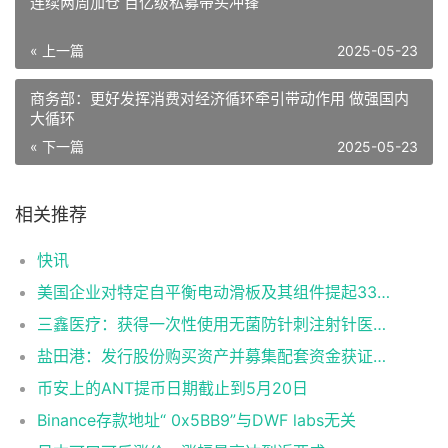
连续两周加仓 百亿级私募带头冲锋
« 上一篇
2025-05-23
商务部：更好发挥消费对经济循环牵引带动作用 做强国内
大循环
« 下一篇
2025-05-23
相关推荐
快讯
美国企业对特定自平衡电动滑板及其组件提起337调查申请
三鑫医疗：获得一次性使用无菌防针刺注射针医疗器械注册证
盐田港：发行股份购买资产并募集配套资金获证监会同意注册批复
币安上的ANT提币日期截止到5月20日
Binance存款地址“ 0x5BB9”与DWF labs无关