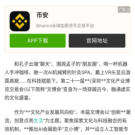
广告
X
币安
Binance全球加密货币交易平台
APP下载
官网地址
和孔子云端“聊天”、围观孟子的“朋友圈”，喝一杯机器
人手冲咖啡，做一次AI机械臂的针灸SPA，戴上VR头显云游
莫高窟……在科技赋能下，第二十一届**(深圳**文化产业博
览交易会(以下简称“文博会”变身为一场穿越古今、融通虚实
的文化盛宴。
作为“**文化产业发展风向标”，本届文博会以“创新**潮
流，创意点亮
生活
”为主题，聚焦探索文化与科技融合的有
效机制，**推出AI会展助手“文小博”，并**设立人工智能专