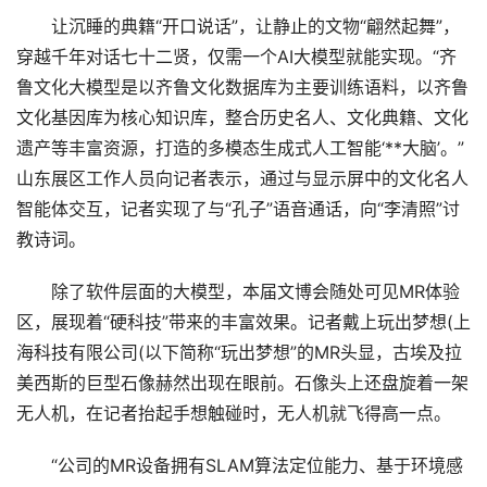
让沉睡的典籍“开口说话”，让静止的文物“翩然起舞”，
穿越千年对话七十二贤，仅需一个AI大模型就能实现。“齐
鲁文化大模型是以齐鲁文化数据库为主要训练语料，以齐鲁
文化基因库为核心知识库，整合历史名人、文化典籍、文化
遗产等丰富资源，打造的多模态生成式人工智能‘**大脑’。”
山东展区工作人员向记者表示，通过与显示屏中的文化名人
智能体交互，记者实现了与“孔子”语音通话，向“李清照”讨
教诗词。
除了软件层面的大模型，本届文博会随处可见MR体验
区，展现着“硬科技”带来的丰富效果。记者戴上玩出梦想(上
海科技有限公司(以下简称“玩出梦想”的MR头显，古埃及拉
美西斯的巨型石像赫然出现在眼前。石像头上还盘旋着一架
无人机，在记者抬起手想触碰时，无人机就飞得高一点。
“公司的MR设备拥有SLAM算法定位能力、基于环境感