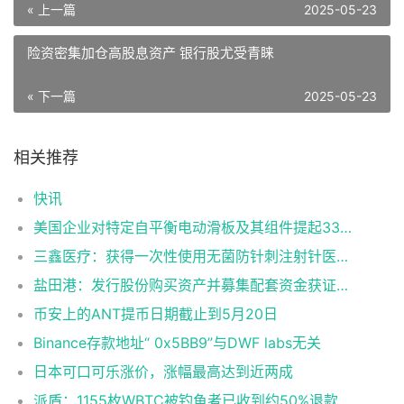
« 上一篇
2025-05-23
险资密集加仓高股息资产 银行股尤受青睐
« 下一篇
2025-05-23
相关推荐
快讯
美国企业对特定自平衡电动滑板及其组件提起337调查申请
三鑫医疗：获得一次性使用无菌防针刺注射针医疗器械注册证
盐田港：发行股份购买资产并募集配套资金获证监会同意注册批复
币安上的ANT提币日期截止到5月20日
Binance存款地址“ 0x5BB9”与DWF labs无关
日本可口可乐涨价，涨幅最高达到近两成
派盾：1155枚WBTC被钓鱼者已收到约50%退款