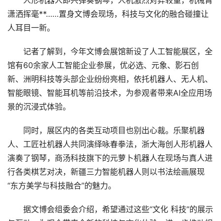
人形机器人即兴弹奏钢琴，人机激烈对弈较量，机械臂
潇洒挥毫**……置身文博会现场，科技与文化的融合碰撞让
人耳目一新。
记者了解到，今年文博会展馆新设了人工智能展区，全
馆有60余家人工智能企业参展，优必选、元象、影石创
新、洲明科技等头部企业纷纷亮相，依托机器人、无人机、
智能眼镜、智能耳机等前沿技术，为参观者带来AI全应用场
景的沉浸式体验。
同时，展区内的各类互动项目也别出心裁。乐聚机器
人、工匠社机器人共同演绎咏春拳法，浙大海创人形机器人
演奏了钢琴，商汤科技旗下的元萝卜机器人在现场与真人进
行各类棋艺对决，新疆三力智能机器人则以书法绘画展现
“东方美学与科技融合”的魅力。
据文博会组委会介绍，希望通过这些“文化 科技”的展示