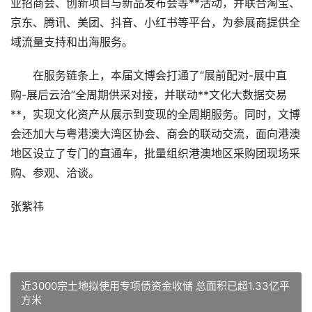
业招商会、创新项目与新品发布会等**活动，并联合淘宝、
京东、腾讯、美团、抖音、小红书等平台，为参展商提供全
域流量支持和出海服务。
在服务链条上，本届文博会打通了“展前配对-展中直
购-展后云洽”全周期供采对接，并联动**文化大数据交易
**，实现文化资产从展示到变现的全周期服务。同时，文博
会还加大与粤港澳大湾区协会、商会的联动交流，面向港澳
地区设立了专门的直通车，批量组织港澳地区采购团现场采
购、参观、洽谈。
张紫祎
近3000宗土地拟使用专项债资金收储 总面积已超1.33亿平
方米