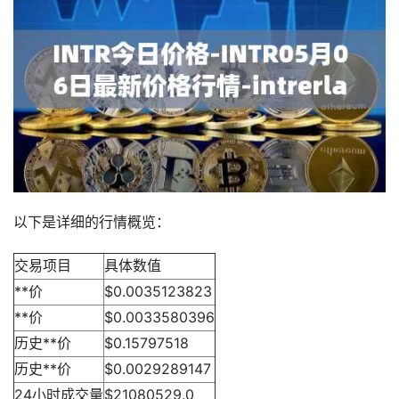
以下是详细的行情概览：
交易项目
具体数值
**价
$0.0035123823
**价
$0.0033580396
历史**价
$0.15797518
历史**价
$0.0029289147
24小时成交量
$21080529.0