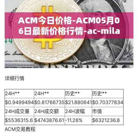
详细行情
24H**
24H**
历史**
历史**
$0.9499494
$0.81766735
$21.880641
$0.70377834
24H成交量
24H成交额
24H波幅
市值
$5536315.6
$4743876.61
-11.28%
$6321236.8
ACM交易教程