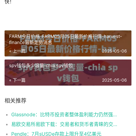
快！
FARM今日价格-FARM05月05日最新价格行情-harvest-
finance最新走势消息
« 上一篇
2025-05-06
spv钱包多少容量-chia spv钱包
« 下一篇
2025-05-06
相关推荐
Glassnode：比特币投资者整体盈利能力仍然强劲，更大的波动即将到来
易欧交易所易欧下载：交易者和货币者青睐的交易平台
Pendle：7月sUSDe存款上限升至4亿美元