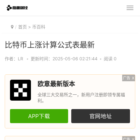
首页
>
币百科
比特币上涨计算公式表最新
作者：LR
•
更新时间：2025-05-06 02:21:44
•
阅读 0
广告
X
欧意最新版本
全球三大交易所之一，新用户注册即领专属福
利。
APP下载
官网地址
广告
X