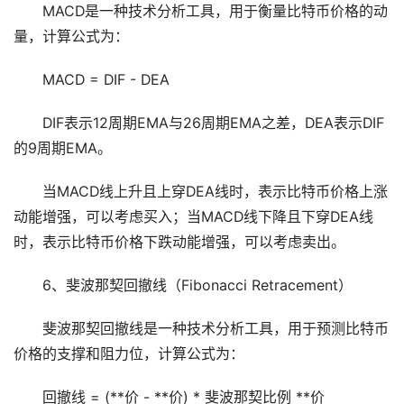
MACD是一种技术分析工具，用于衡量比特币价格的动
量，计算公式为：
MACD = DIF - DEA
DIF表示12周期EMA与26周期EMA之差，DEA表示DIF
的9周期EMA。
当MACD线上升且上穿DEA线时，表示比特币价格上涨
动能增强，可以考虑买入；当MACD线下降且下穿DEA线
时，表示比特币价格下跌动能增强，可以考虑卖出。
6、斐波那契回撤线（Fibonacci Retracement）
斐波那契回撤线是一种技术分析工具，用于预测比特币
价格的支撑和阻力位，计算公式为：
回撤线 = (**价 - **价) * 斐波那契比例 **价