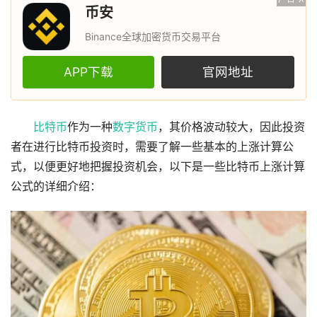
币安
Binance全球加密货币交易平台
APP下载
官网地址
比特币
作为一种
数字货币
，其价格波动较大，因此投资
者在进行比特币投资时，需要了解一些基本的上涨计算公
式，以便更好地把握投资机会，以下是一些比特币上涨计算
公式的详细介绍：