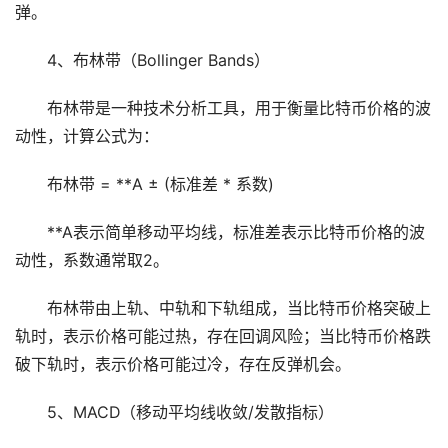
弹。
4、布林带（Bollinger Bands）
布林带是一种技术分析工具，用于衡量比特币价格的波
动性，计算公式为：
布林带 = **A ± (标准差 * 系数)
**A表示简单移动平均线，标准差表示比特币价格的波
动性，系数通常取2。
布林带由上轨、中轨和下轨组成，当比特币价格突破上
轨时，表示价格可能过热，存在回调风险；当比特币价格跌
破下轨时，表示价格可能过冷，存在反弹机会。
5、MACD（移动平均线收敛/发散指标）