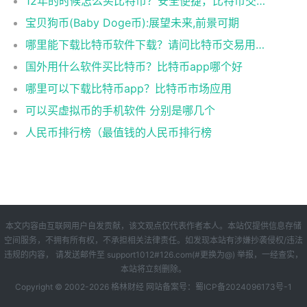
12年的时候怎么买比特币？安全便捷，比特币交易首选
宝贝狗币(Baby Doge币):展望未来,前景可期
哪里能下载比特币软件下载？请问比特币交易用什么软件
国外用什么软件买比特币？比特币app哪个好
哪里可以下载比特币app？比特币市场应用
可以买虚拟币的手机软件 分别是哪几个
人民币排行榜（最值钱的人民币排行榜
本文内容由互联网用户自发贡献，该文观点仅代表作者本人。本站仅提供信息存储
空间服务，不拥有所有权，不承担相关法律责任。如发现本站有涉嫌抄袭侵权/违法
违规的内容， 请发送邮件至 support1012#126.com(#更换为@) 举报，一经查实，
本站将立刻删除。
Copyright © 2002-
2026
格林财经
网站备案号：
蜀ICP备2024096173号-1