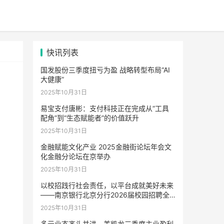
快讯列表
国发股份三季度扭亏为盈 战略转型布局“AI
大健康”
2025年10月31日
易宝支付唐彬：支付科技正在完成从“工具
配角”到“生态赋能者”的价值跃升
2025年10月31日
金融赋能文化产业 2025金融街论坛年会文
化金融分论坛在京举办
2025年10月31日
以校招践行社会责任，以平台成就美好未来
——南京银行北京分行2026届校园招聘全
面启动
2025年10月31日
多元业态齐头并进，美凯龙三季度主业盈利