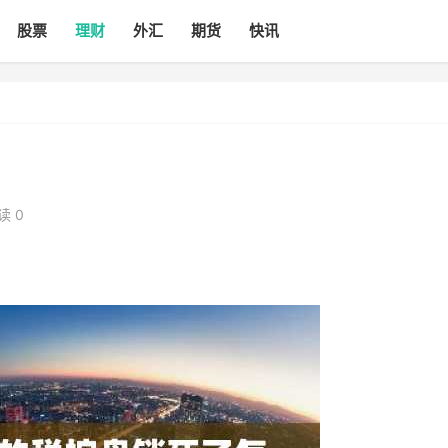
股票
理财
外汇
期货
快讯
读 0