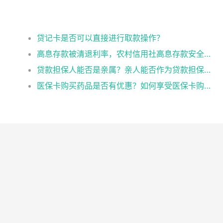
？
贷记卡是否可以直接进行取款操作？
高息存款被清退利率，农村信用社高息存款安全吗
贷款担保人能否是亲属？亲人能否作为贷款担保人？
医保卡购买药品是否有优惠？如何享受医保卡购药优惠？