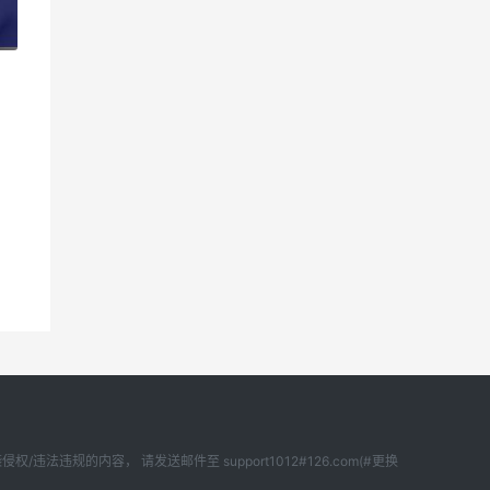
6
内容， 请发送邮件至 support1012#126.com(#更换