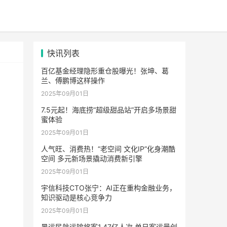
快讯列表
百亿基金经理隐形重仓股曝光！张坤、葛
兰、傅鹏博这样操作
2025年09月01日
7.5元起！海底捞“超级甜品站”开启多场景甜
蜜体验
2025年09月01日
人气旺、消费热！“老空间 文化IP”化身潮酷
空间 多元新场景撬动消费新引擎
2025年09月01日
宇信科技CTO张宁：AI正在重构金融业务，
知识驱动是核心竞争力
2025年09月01日
暑运民航运输旅客1.47亿人次 单日客运量创