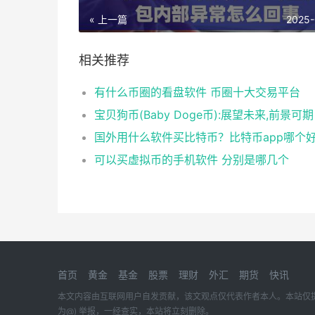
« 上一篇
2025-
相关推荐
有什么币圈的看盘软件 币圈十大交易平台
宝贝狗币(Baby Doge币):展望未来,前景可期
国外用什么软件买比特币？比特币app哪个
可以买虚拟币的手机软件 分别是哪几个
首页
黄金
基金
股票
理财
外汇
期货
快讯
本文内容由互联网用户自发贡献，该文观点仅代表作者本人。本站仅提供信息
为@) 举报，一经查实，本站将立刻删除。