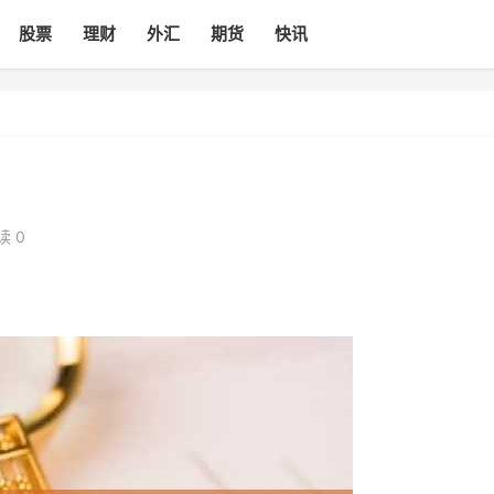
股票
理财
外汇
期货
快讯
读 0