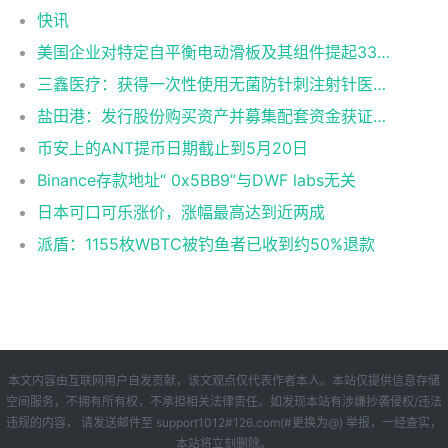
快讯
美国企业对特定自平衡电动滑板及其组件提起337调查申请
三鑫医疗：获得一次性使用无菌防针刺注射针医疗器械注册证
盐田港：发行股份购买资产并募集配套资金获证监会同意注册批复
币安上的ANT提币日期截止到5月20日
Binance存款地址“ 0x5BB9”与DWF labs无关
日本可口可乐涨价，涨幅最高达到近两成
派盾：1155枚WBTC被钓鱼者已收到约50%退款
本文内容由互联网用户自发贡献，该文观点仅代表作者本人。本站仅提供信息存储
空间服务，不拥有所有权，不承担相关法律责任。如发现本站有涉嫌抄袭侵权/违法
违规的内容， 请发送邮件至 support1012#126.com(#更换为@) 举报，一经查实，
本站将立刻删除。