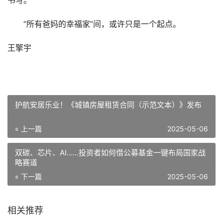
书写。
“所有爸妈的幸福家”间，或许只是一个起点。
王擎宇
护航安居乐业！《城镇房屋租赁合同（示范文本）》发布
« 上一篇
2025-05-06
双碳、芯片、AI……投资者如何借公募基金一键布局国家战
略赛道
« 下一篇
2025-05-06
相关推荐