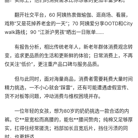
品？实际上，他们的消费需求比你想象的更加丰富多彩。
翻开社交平台，60 阿姨热衷做瑜伽、逛商场、看展，
戏称“又是花掉养老金的一天”；70 阿姨爱分享OOTD和City
walk路线；90 “江浙沪男孩”晒出一日账单……
有报告分析，相比传统老年人，新老年群体消费观念转
变，追求更品质的生活和更新鲜的体验；日常消费上，不再
仅关注“低价”，更注重产品口碑与服务品质。
但与此同时，面对海量商品，消费者需要耗费大量时间
精力挑选，一不小心就会“踩雷”，还有可能遭遇虚假宣传、
货不对板等问题，冲动消费与维权困境并存。
一位年轻的女孩，想为80岁的奶奶挑选一款合适的内
裤。它**是宽松而高腰的，能包**腰间赘肉；纯棉又足够厚
实，扛得住经常搓洗；裆部加长且宽后片，挡住污渍的同
时，也更舒适……