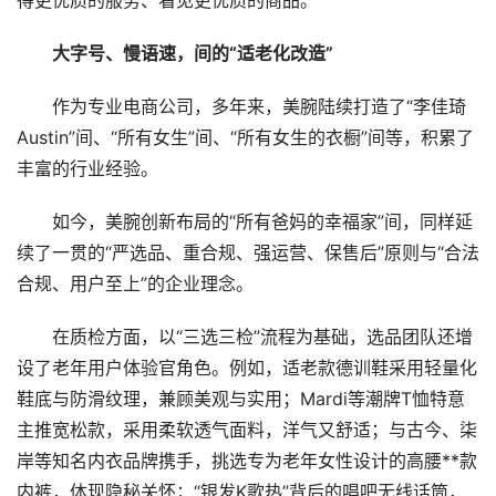
得更优质的服务、看见更优质的商品。
大字号、慢语速，间的“适老化改造”
作为专业电商公司，多年来，美腕陆续打造了“李佳琦
Austin”间、“所有女生”间、“所有女生的衣橱”间等，积累了
丰富的行业经验。
如今，美腕创新布局的“所有爸妈的幸福家”间，同样延
续了一贯的“严选品、重合规、强运营、保售后”原则与“合法
合规、用户至上”的企业理念。
在质检方面，以“三选三检”流程为基础，选品团队还增
设了老年用户体验官角色。例如，适老款德训鞋采用轻量化
鞋底与防滑纹理，兼顾美观与实用；Mardi等潮牌T恤特意
主推宽松款，采用柔软透气面料，洋气又舒适；与古今、柒
岸等知名内衣品牌携手，挑选专为老年女性设计的高腰**款
内裤，体现隐秘关怀；“银发K歌热”背后的唱吧无线话筒，