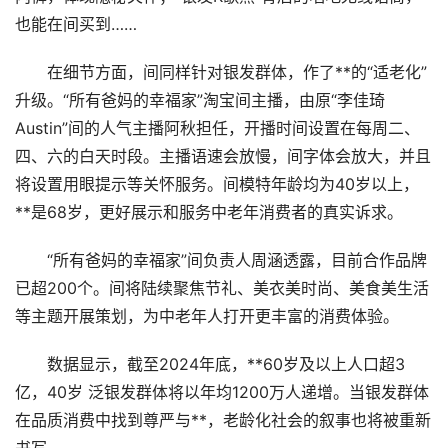
也能在间买到……
在细节方面，间同样针对银发群体，作了**的“适老化”
升级。“所有爸妈的幸福家”淘宝间主播，由原“李佳琦
Austin”间的人气主播阿秋担任，开播时间设置在每周二、
四、六的白天时段。主播语速会放慢，间字体会放大，并且
将设置用眼提示等关怀服务。间模特年龄均为40岁以上，
**是68岁，更好展示和服务中老年消费者的真实诉求。
“所有爸妈的幸福家”间负责人周涵透露，目前合作品牌
已超200个。间将陆续聚焦节礼、美衣美时尚、美食美生活
等主题开展策划，为中老年人打开更丰富的消费体验。
数据显示，截至2024年底，**60岁及以上人口超3
亿，40岁 泛银发群体将以年均1200万人递增。当银发群体
在品质消费中找到尊严与**，老龄化社会的叙事也将被重新