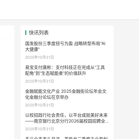
快讯列表
国发股份三季度扭亏为盈 战略转型布局“AI
大健康”
2025年10月31日
易宝支付唐彬：支付科技正在完成从“工具
配角”到“生态赋能者”的价值跃升
2025年10月31日
金融赋能文化产业 2025金融街论坛年会文
化金融分论坛在京举办
2025年10月31日
以校招践行社会责任，以平台成就美好未来
——南京银行北京分行2026届校园招聘全
面启动
2025年10月31日
多元业态齐头并进，美凯龙三季度主业盈利