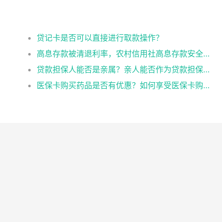
？
贷记卡是否可以直接进行取款操作？
高息存款被清退利率，农村信用社高息存款安全吗
贷款担保人能否是亲属？亲人能否作为贷款担保人？
医保卡购买药品是否有优惠？如何享受医保卡购药优惠？