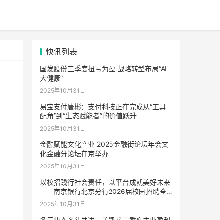
快讯列表
国发股份三季度扭亏为盈 战略转型布局“AI
大健康”
2025年10月31日
易宝支付唐彬：支付科技正在完成从“工具
配角”到“生态赋能者”的价值跃升
2025年10月31日
金融赋能文化产业 2025金融街论坛年会文
化金融分论坛在京举办
2025年10月31日
以校招践行社会责任，以平台成就美好未来
——南京银行北京分行2026届校园招聘全
面启动
2025年10月31日
多元业态齐头并进，美凯龙三季度主业盈利