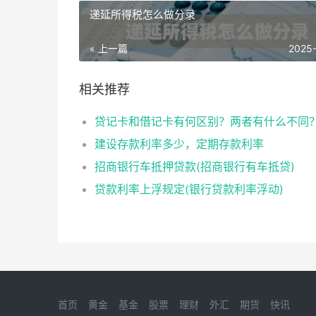
递延所得税怎么做分录
« 上一篇
2025
相关推荐
贷记卡和借记卡有何区别？两者有什么不同
建设存款利率多少，定期存款利率
招商银行车抵押贷款(招商银行有车抵贷)
贷款利率上浮规定(银行贷款利率浮动)
首页
黄金
基金
股票
理财
外汇
期货
快讯