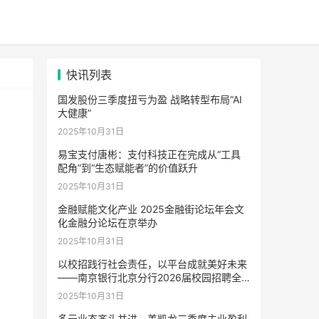
快讯列表
国发股份三季度扭亏为盈 战略转型布局“AI
大健康”
2025年10月31日
易宝支付唐彬：支付科技正在完成从“工具
配角”到“生态赋能者”的价值跃升
2025年10月31日
金融赋能文化产业 2025金融街论坛年会文
化金融分论坛在京举办
2025年10月31日
以校招践行社会责任，以平台成就美好未来
——南京银行北京分行2026届校园招聘全
面启动
2025年10月31日
多元业态齐头并进，美凯龙三季度主业盈利