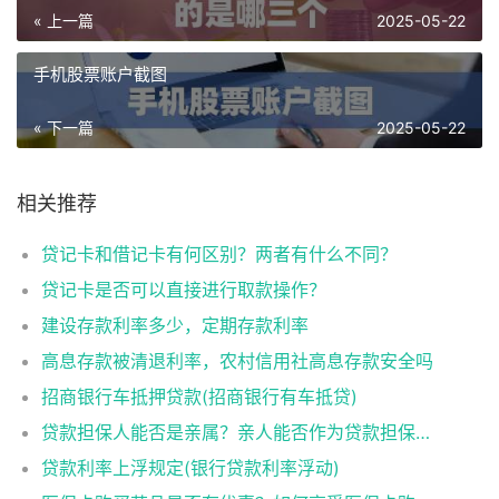
« 上一篇
2025-05-22
手机股票账户截图
« 下一篇
2025-05-22
相关推荐
贷记卡和借记卡有何区别？两者有什么不同？
贷记卡是否可以直接进行取款操作？
建设存款利率多少，定期存款利率
高息存款被清退利率，农村信用社高息存款安全吗
招商银行车抵押贷款(招商银行有车抵贷)
贷款担保人能否是亲属？亲人能否作为贷款担保人？
贷款利率上浮规定(银行贷款利率浮动)