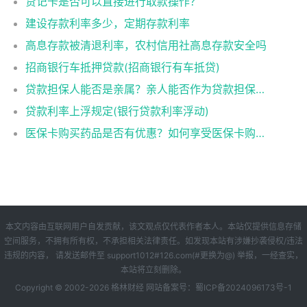
贷记卡是否可以直接进行取款操作？
建设存款利率多少，定期存款利率
高息存款被清退利率，农村信用社高息存款安全吗
招商银行车抵押贷款(招商银行有车抵贷)
贷款担保人能否是亲属？亲人能否作为贷款担保人？
贷款利率上浮规定(银行贷款利率浮动)
医保卡购买药品是否有优惠？如何享受医保卡购药优惠？
本文内容由互联网用户自发贡献，该文观点仅代表作者本人。本站仅提供信息存储
空间服务，不拥有所有权，不承担相关法律责任。如发现本站有涉嫌抄袭侵权/违法
违规的内容， 请发送邮件至 support1012#126.com(#更换为@) 举报，一经查实，
本站将立刻删除。
Copyright © 2002-
2026
格林财经
网站备案号：
蜀ICP备2024096173号-1