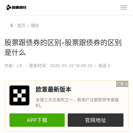
首页
>
理财
股票跟债券的区别-股票跟债券的区别
是什么
作者：LR
•
更新时间：2025-05-22 18:48:24
•
阅读 0
广告
X
欧意最新版本
全球三大交易所之一，新用户注册即领专属福
利。
APP下载
官网地址