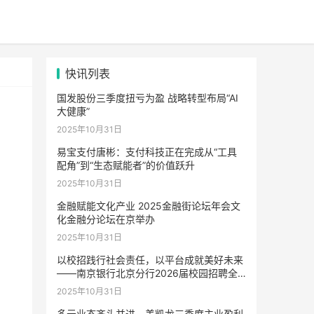
快讯列表
国发股份三季度扭亏为盈 战略转型布局“AI
大健康”
2025年10月31日
易宝支付唐彬：支付科技正在完成从“工具
配角”到“生态赋能者”的价值跃升
2025年10月31日
金融赋能文化产业 2025金融街论坛年会文
化金融分论坛在京举办
2025年10月31日
以校招践行社会责任，以平台成就美好未来
——南京银行北京分行2026届校园招聘全
面启动
2025年10月31日
多元业态齐头并进，美凯龙三季度主业盈利