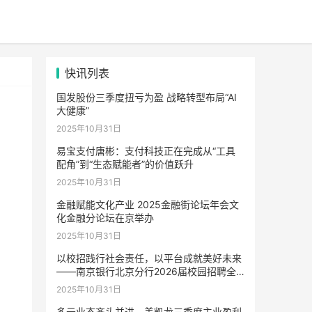
快讯列表
国发股份三季度扭亏为盈 战略转型布局“AI
大健康”
2025年10月31日
易宝支付唐彬：支付科技正在完成从“工具
配角”到“生态赋能者”的价值跃升
2025年10月31日
金融赋能文化产业 2025金融街论坛年会文
化金融分论坛在京举办
2025年10月31日
以校招践行社会责任，以平台成就美好未来
——南京银行北京分行2026届校园招聘全
面启动
2025年10月31日
多元业态齐头并进，美凯龙三季度主业盈利