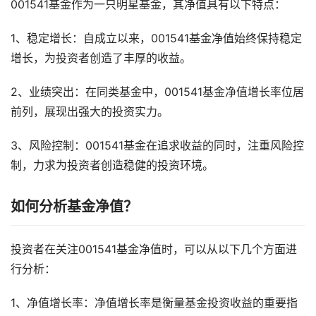
001541基金作为一只明星基金，其净值具有以下特点：
1、稳定增长：自成立以来，001541基金净值始终保持稳定
增长，为投资者创造了丰厚的收益。
2、业绩突出：在同类基金中，001541基金净值增长率位居
前列，展现出强大的投资实力。
3、风险控制：001541基金在追求收益的同时，注重风险控
制，力求为投资者创造稳健的投资环境。
如何分析基金净值？
投资者在关注001541基金净值时，可以从以下几个方面进
行分析：
1、净值增长率：净值增长率是衡量基金投资收益的重要指