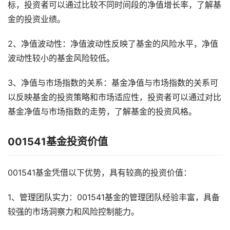
标，投资者可以通过比较不同时间段的净值增长率，了解基
金的投资业绩。
2、净值波动性：净值波动性反映了基金的风险水平，净值
波动性较小的基金风险较低。
3、净值与市场指数的关系：基金净值与市场指数的关系可
以反映基金的投资策略和市场适应性，投资者可以通过对比
基金净值与市场指数的走势，了解基金的投资风格。
001541基金投资价值
001541基金凭借以下优势，具有较高的投资价值：
1、管理团队实力：001541基金的管理团队经验丰富，具备
较强的市场洞察力和风险控制能力。