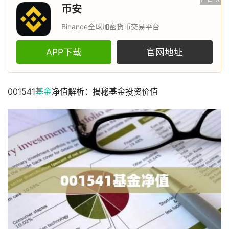
币安
Binance全球加密货币交易平台
APP下载
官网地址
001541
基金
净值解析：揭秘基金投资价值