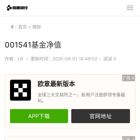
首页
>
理财
001541基金净值
作者：LR
•
更新时间：2025-09-01 16:49:02
•
阅读 0
广告
X
欧意最新版本
全球三大交易所之一，新用户注册即领专属福
利。
APP下载
官网地址
广告
X