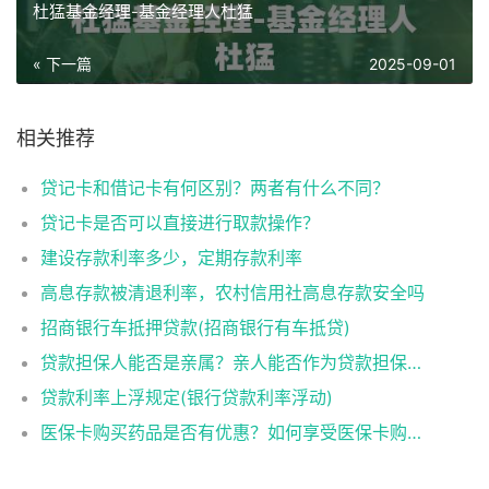
杜猛基金经理-基金经理人杜猛
« 下一篇
2025-09-01
相关推荐
贷记卡和借记卡有何区别？两者有什么不同？
贷记卡是否可以直接进行取款操作？
建设存款利率多少，定期存款利率
高息存款被清退利率，农村信用社高息存款安全吗
招商银行车抵押贷款(招商银行有车抵贷)
贷款担保人能否是亲属？亲人能否作为贷款担保人？
贷款利率上浮规定(银行贷款利率浮动)
医保卡购买药品是否有优惠？如何享受医保卡购药优惠？