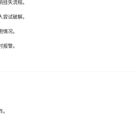
响挂失流程。
人尝试破解。
用情况。
时报警。
作。