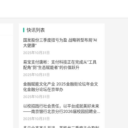
快讯列表
国发股份三季度扭亏为盈 战略转型布局“AI
大健康”
2025年10月31日
易宝支付唐彬：支付科技正在完成从“工具
配角”到“生态赋能者”的价值跃升
2025年10月31日
金融赋能文化产业 2025金融街论坛年会文
化金融分论坛在京举办
2025年10月31日
以校招践行社会责任，以平台成就美好未来
——南京银行北京分行2026届校园招聘全
面启动
2025年10月31日
多元业态齐头并进，美凯龙三季度主业盈利