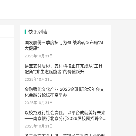
快讯列表
国发股份三季度扭亏为盈 战略转型布局“AI
大健康”
2025年10月31日
易宝支付唐彬：支付科技正在完成从“工具
配角”到“生态赋能者”的价值跃升
2025年10月31日
金融赋能文化产业 2025金融街论坛年会文
化金融分论坛在京举办
2025年10月31日
以校招践行社会责任，以平台成就美好未来
——南京银行北京分行2026届校园招聘全
面启动
2025年10月31日
多元业态齐头并进，美凯龙三季度主业盈利