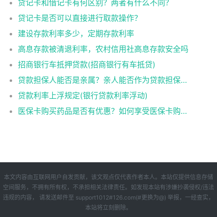
贷记卡和借记卡有何区别？两者有什么不同？
贷记卡是否可以直接进行取款操作？
建设存款利率多少，定期存款利率
高息存款被清退利率，农村信用社高息存款安全吗
招商银行车抵押贷款(招商银行有车抵贷)
贷款担保人能否是亲属？亲人能否作为贷款担保人？
贷款利率上浮规定(银行贷款利率浮动)
医保卡购买药品是否有优惠？如何享受医保卡购药优惠？
本文内容由互联网用户自发贡献，该文观点仅代表作者本人。本站仅提供信息存储
空间服务，不拥有所有权，不承担相关法律责任。如发现本站有涉嫌抄袭侵权/违法
违规的内容， 请发送邮件至 support1012#126.com(#更换为@) 举报，一经查实，
本站将立刻删除。