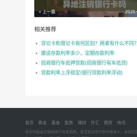
« 上一篇
2025
相关推荐
贷记卡和借记卡有何区别？两者有什么不同
建设存款利率多少，定期存款利率
招商银行车抵押贷款(招商银行有车抵贷)
贷款利率上浮规定(银行贷款利率浮动)
首页
黄金
基金
股票
理财
外汇
期货
快讯
本文内容由互联网用户自发贡献，该文观点仅代表作者本人。本站仅提供信息