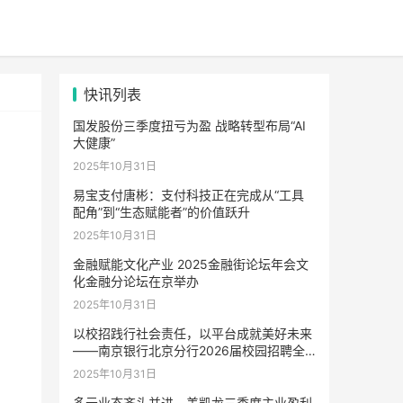
快讯列表
国发股份三季度扭亏为盈 战略转型布局“AI
大健康”
2025年10月31日
易宝支付唐彬：支付科技正在完成从“工具
配角”到“生态赋能者”的价值跃升
2025年10月31日
金融赋能文化产业 2025金融街论坛年会文
化金融分论坛在京举办
2025年10月31日
以校招践行社会责任，以平台成就美好未来
——南京银行北京分行2026届校园招聘全
面启动
2025年10月31日
多元业态齐头并进，美凯龙三季度主业盈利