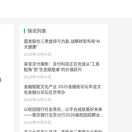
快讯列表
国发股份三季度扭亏为盈 战略转型布局“AI
大健康”
2025年10月31日
易宝支付唐彬：支付科技正在完成从“工具
配角”到“生态赋能者”的价值跃升
2025年10月31日
格
金融赋能文化产业 2025金融街论坛年会文
化金融分论坛在京举办
2025年10月31日
以校招践行社会责任，以平台成就美好未来
——南京银行北京分行2026届校园招聘全
面启动
2025年10月31日
多元业态齐头并进，美凯龙三季度主业盈利