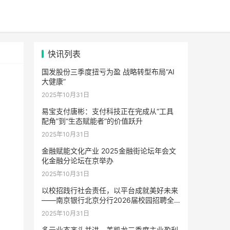
快讯列表
国发股份三季度扭亏为盈 战略转型布局“AI
大健康”
2025年10月31日
易宝支付唐彬：支付科技正在完成从“工具
配角”到“生态赋能者”的价值跃升
2025年10月31日
金融赋能文化产业 2025金融街论坛年会文
化金融分论坛在京举办
2025年10月31日
以校招践行社会责任，以平台成就美好未来
——南京银行北京分行2026届校园招聘全
面启动
2025年10月31日
多元业态齐头并进，美凯龙三季度主业盈利