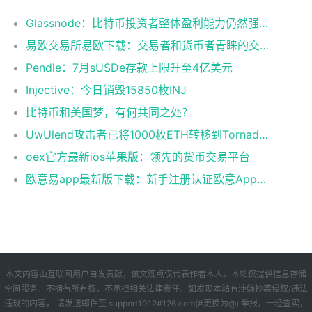
Glassnode：比特币投资者整体盈利能力仍然强劲，更大的波动即将到来
易欧交易所易欧下载：交易者和货币者青睐的交易平台
Pendle：7月sUSDe存款上限升至4亿美元
Injective：今日销毁15850枚INJ
比特币和美国梦，有何共同之处？
UwUlend攻击者已将1000枚ETH转移到Tornado Cash
oex官方最新ios苹果版：领先的货币交易平台
欧意易app最新版下载：新手注册认证欧意App下载操作教程
本文内容由互联网用户自发贡献，该文观点仅代表作者本人。本站仅提供信息存储
空间服务，不拥有所有权，不承担相关法律责任。如发现本站有涉嫌抄袭侵权/违法
违规的内容， 请发送邮件至 support1012#126.com(#更换为@) 举报，一经查实，