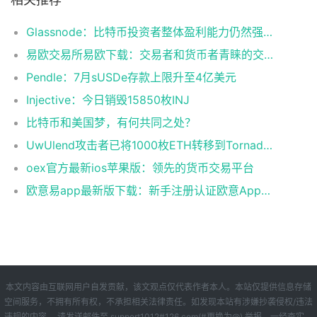
Glassnode：比特币投资者整体盈利能力仍然强劲，更大的波动即将到来
易欧交易所易欧下载：交易者和货币者青睐的交易平台
Pendle：7月sUSDe存款上限升至4亿美元
Injective：今日销毁15850枚INJ
比特币和美国梦，有何共同之处？
UwUlend攻击者已将1000枚ETH转移到Tornado Cash
oex官方最新ios苹果版：领先的货币交易平台
欧意易app最新版下载：新手注册认证欧意App下载操作教程
本文内容由互联网用户自发贡献，该文观点仅代表作者本人。本站仅提供信息存储
空间服务，不拥有所有权，不承担相关法律责任。如发现本站有涉嫌抄袭侵权/违法
违规的内容， 请发送邮件至 support1012#126.com(#更换为@) 举报，一经查实，