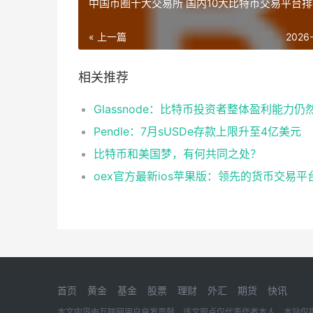
中国币圈十大交易所 国内10大比特币交易平台
« 上一篇
2026
相关推荐
Pendle：7月sUSDe存款上限升至4亿美元
比特币和美国梦，有何共同之处？
oex官方最新ios苹果版：领先的货币交易平
首页
黄金
基金
股票
理财
外汇
期货
快讯
本文内容由互联网用户自发贡献，该文观点仅代表作者本人。本站仅提供信息