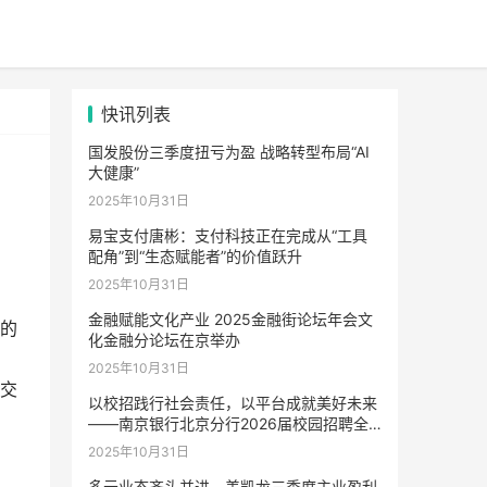
快讯列表
国发股份三季度扭亏为盈 战略转型布局“AI
大健康”
2025年10月31日
易宝支付唐彬：支付科技正在完成从“工具
配角”到“生态赋能者”的价值跃升
2025年10月31日
金融赋能文化产业 2025金融街论坛年会文
的
化金融分论坛在京举办
2025年10月31日
交
以校招践行社会责任，以平台成就美好未来
——南京银行北京分行2026届校园招聘全
面启动
2025年10月31日
多元业态齐头并进，美凯龙三季度主业盈利