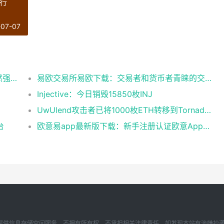
排行
-07-07
Glassnode：比特币投资者整体盈利能力仍然强劲，更大的波动即将到来
易欧交易所易欧下载：交易者和货币者青睐的交易平台
Injective：今日销毁15850枚INJ
UwUlend攻击者已将1000枚ETH转移到Tornado Cash
台
欧意易app最新版下载：新手注册认证欧意App下载操作教程
存储空间服务，不拥有所有权，不承担相关法律责任。如发现本站有涉嫌抄袭侵权/违法违规的