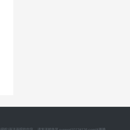
内容， 请发送邮件至 support1012#126.com(#更换