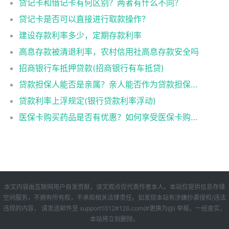
贷记卡和借记卡有何区别？两者有什么不同？
贷记卡是否可以直接进行取款操作？
建设存款利率多少，定期存款利率
高息存款被清退利率，农村信用社高息存款安全吗
招商银行车抵押贷款(招商银行有车抵贷)
贷款担保人能否是亲属？亲人能否作为贷款担保人？
贷款利率上浮规定(银行贷款利率浮动)
医保卡购买药品是否有优惠？如何享受医保卡购药优惠？
本文内容由互联网用户自发贡献，该文观点仅代表作者本人。本站仅提供信息存储
空间服务，不拥有所有权，不承担相关法律责任。如发现本站有涉嫌抄袭侵权/违法
违规的内容， 请发送邮件至 support1012#126.com(#更换为@) 举报，一经查实，
本站将立刻删除。