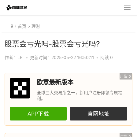
首页
>
理财
股票会亏光吗-股票会亏光吗?
作者：LR
•
更新时间：2025-05-22 16:50:11
•
阅读 0
广告
X
欧意最新版本
全球三大交易所之一，新用户注册即领专属福
利。
APP下载
官网地址
广告
X