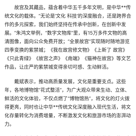
故宫及其藏品，蕴含着中华五千多年文明，是中华**传
统文化的载体。“无论是‘文化 科技’的深度融合，还是跨界合
作的多元探索，我们始终坚持在传承中创新，在创新中发
展。”朱鸿文举例，“数字文物库”里，有15万多件文物的高
清图像，面向公众免费开放；“全景故宫”实现随时随地游览
四季变换的紫禁城；《我在故宫修文物》《上新了 故宫》
《只此青绿》《故宫之声》《甪端》《猫神在故宫》等文艺
作品，让庄严的紫禁城变得亲切可感、生动鲜活。
戴斌表示，推动高质量发展，文化是重要支点。这些
年，各地博物馆“花式整活”，为广大观众带来生动、立体、
鲜活的文化体验，不仅点燃了“博物馆热”，将文化的灯火拨
得更亮，同时也让中华**传统文化深度融入现代生活，将文
化存量转化为消费增量，不断激发文化和旅游市场的澎湃动
力。