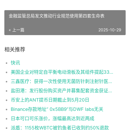
金融监管总局发文推动行业规范使用第四套生命表
« 上一篇
2025-10-29
相关推荐
快讯
美国企业对特定自平衡电动滑板及其组件提起337调查申请
三鑫医疗：获得一次性使用无菌防针刺注射针医疗器械注册证
盐田港：发行股份购买资产并募集配套资金获证监会同意注册批复
币安上的ANT提币日期截止到5月20日
Binance存款地址“ 0x5BB9”与DWF labs无关
日本可口可乐涨价，涨幅最高达到近两成
派盾：1155枚WBTC被钓鱼者已收到约50%退款