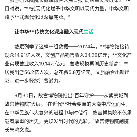
**旅游研究院院长戴斌做客人民日报“高质量发展故事汇”栏
目时说，“**式现代化赋予中华文明以现代力量，中华文明
赋予**式现代化以深厚底蕴。”
让中华**传统文化深度融入现代
生活
戴斌列举了这样一组数据——2024年，**博物馆接待
观众14.91亿人次，文创产品销售收入34.28亿元；**文化产
业实现营业收入19.14万亿元，营收规模再创历史新高；**
居民出游56.2亿人次，总花费5.8万亿元。文旅融合出新出
彩，进一步释放消费潜力。
9月30日，故宫博物院推出“百年守护——从紫禁城到
故宫博物院”大展。“在近代**社会变革的大潮中应运而生，
在中华民族伟大复兴的进程中与时偕行，故宫博物院不仅承
载着厚重的历史，更焕发出时代的光彩。”故宫博物院副院
长朱鸿文说。