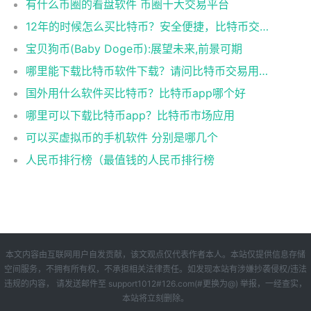
有什么币圈的看盘软件 币圈十大交易平台
12年的时候怎么买比特币？安全便捷，比特币交易首选
宝贝狗币(Baby Doge币):展望未来,前景可期
哪里能下载比特币软件下载？请问比特币交易用什么软件
国外用什么软件买比特币？比特币app哪个好
哪里可以下载比特币app？比特币市场应用
可以买虚拟币的手机软件 分别是哪几个
人民币排行榜（最值钱的人民币排行榜
本文内容由互联网用户自发贡献，该文观点仅代表作者本人。本站仅提供信息存储
空间服务，不拥有所有权，不承担相关法律责任。如发现本站有涉嫌抄袭侵权/违法
违规的内容， 请发送邮件至 support1012#126.com(#更换为@) 举报，一经查实，
本站将立刻删除。