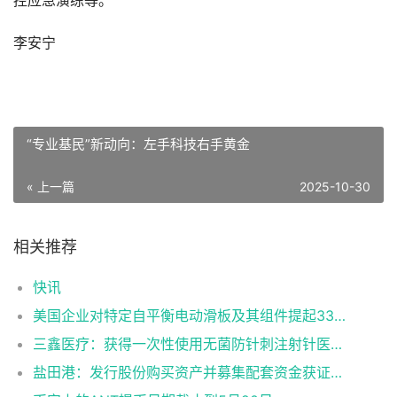
控应急演练等。
李安宁
“专业基民”新动向：左手科技右手黄金
« 上一篇
2025-10-30
相关推荐
快讯
美国企业对特定自平衡电动滑板及其组件提起337调查申请
三鑫医疗：获得一次性使用无菌防针刺注射针医疗器械注册证
盐田港：发行股份购买资产并募集配套资金获证监会同意注册批复