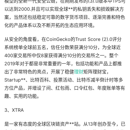
模型的全新一代安全公链，在刚刚发布的(3).0版本中TPS可
以达到2000.并且可以实现全球**的私钥丢失和损毁解决方
案，当然还包括稳定可靠的数字货币项目、逐渐完善和特色
化的产品体系以及不断开拓的生态应用环境。
从安全的角度看，在CoinGecko的Trust Score (2).0评分
系统榜单全球前五名，信任分数荣获满分10分，为全球近
400家交易所中仅8家获得满分10分的交易所之一。整个
2019年对于都是非常重要的一年，包括功能和产品上都推
出了非常特色的亮点，开展了稳健
理财
矩阵理财宝，
Startup**、比特百科、投票活动、比特币减半倒计时等多
方位产品，并增设了间、红包雨、口令红包、年度账单等有
趣、实用的功能。
3、XTRA
是一家有态度的全球区块链资产**站。从13年创办至今，已